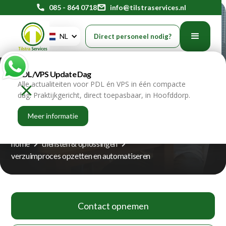
phone
085 - 864 0718
mail
info@tilstraservices.nl
NL
Direct personeel nodig?
PDL/VPS Update Dag
Alle actualiteiten voor PDL én VPS in één compacte
Verzuimproces opzetten en
dag. Praktijkgericht, direct toepasbaar, in Hoofddorp.
automatiseren
Meer informatie
home
diensten & oplossingen
verzuimproces opzetten en automatiseren
Contact opnemen